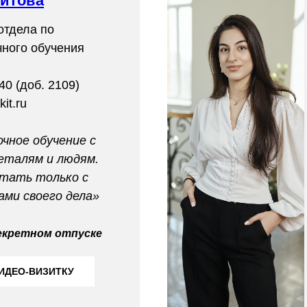
итова
отдела по
чного обучения
40 (доб. 2109)
it.ru
очное обучение с
еталям и людям.
тать только с
ми своего дела»
екретном отпуске
ИДЕО-ВИЗИТКУ