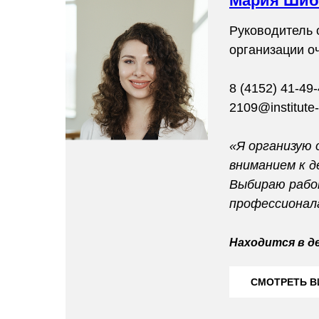
Мария Шиб
Руководитель 
организации о
8 (4152) 41-49-
2109@institute-k
«Я организую 
вниманием к д
Выбираю рабо
профессионала
Находится в д
СМОТРЕТЬ В